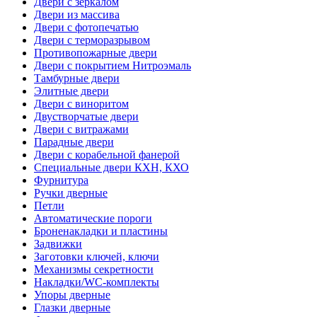
Двери с зеркалом
Двери из массива
Двери с фотопечатью
Двери с терморазрывом
Противопожарные двери
Двери с покрытием Нитроэмаль
Тамбурные двери
Элитные двери
Двери с виноритом
Двустворчатые двери
Двери с витражами
Парадные двери
Двери с корабельной фанерой
Специальные двери КХН, КХО
Фурнитура
Ручки дверные
Петли
Автоматические пороги
Броненакладки и пластины
Задвижки
Заготовки ключей, ключи
Механизмы секретности
Накладки/WC-комплекты
Упоры дверные
Глазки дверные