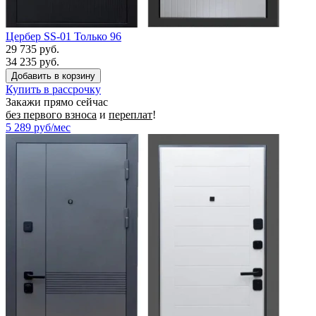
Цербер SS-01 Только 96
29 735 руб.
34 235 руб.
Купить в рассрочку
Закажи прямо сейчас
без первого взноса
и
переплат
!
5 289
руб/мес