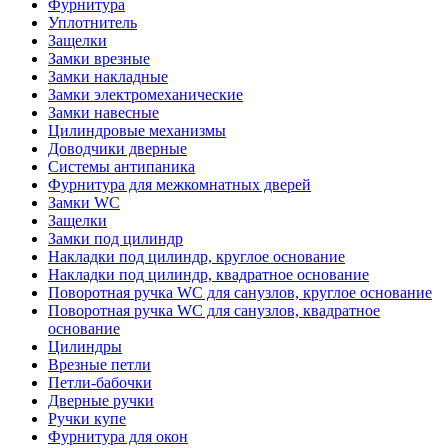
Фурнитура
Уплотнитель
Защелки
Замки врезные
Замки накладные
Замки электромеханические
Замки навесные
Цилиндровые механизмы
Доводчики дверные
Системы антипаника
Фурнитура для межкомнатных дверей
Замки WC
Защелки
Замки под цилиндр
Накладки под цилиндр, круглое основание
Накладки под цилиндр, квадратное основание
Поворотная ручка WC для санузлов, круглое основание
Поворотная ручка WC для санузлов, квадратное
основание
Цилиндры
Врезные петли
Петли-бабочки
Дверные ручки
Ручки купе
Фурнитура для окон