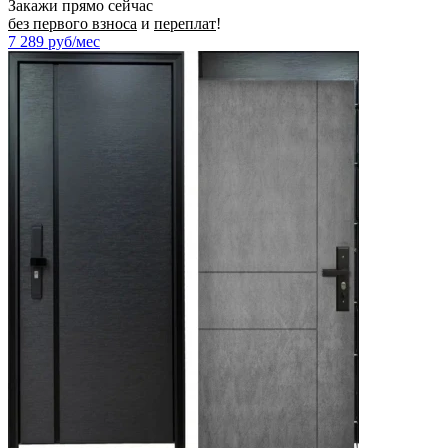
Закажи прямо сейчас
без первого взноса
и
переплат
!
7 289
руб/мес