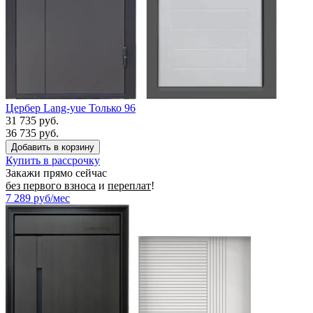
Цербер Lang-yue Только 96
31 735 руб.
36 735 руб.
Купить в рассрочку
Закажи прямо сейчас
без первого взноса
и
переплат
!
7 289
руб/мес