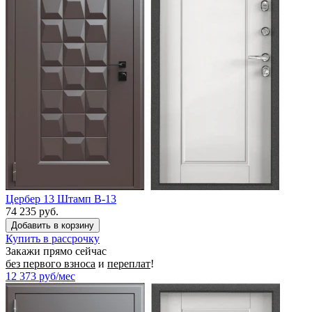
Цербер 13 Штамп B-13
74 235 руб.
Купить в рассрочку
Закажи прямо сейчас
без первого взноса
и
переплат
!
12 373
руб/мес