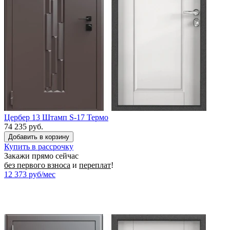
Цербер 13 Штамп S-17 Термо
74 235 руб.
Купить в рассрочку
Закажи прямо сейчас
без первого взноса
и
переплат
!
12 373
руб/мес