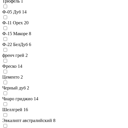
Трюфель
1
Ф-05 Дуб
14
Ф-11 Орех
20
Ф-15 Макоре
8
Ф-22 БелДуб
6
френч грей
2
Фреско
14
Цементо
2
Черный дуб
2
Чиаро гриджио
14
Шеллгрей
16
Эвкалипт австралийский
8