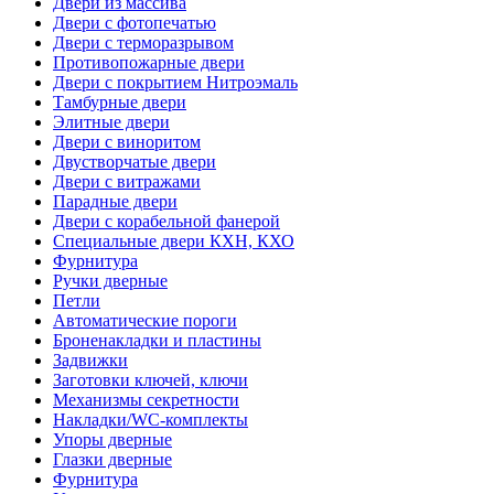
Двери из массива
Двери с фотопечатью
Двери с терморазрывом
Противопожарные двери
Двери с покрытием Нитроэмаль
Тамбурные двери
Элитные двери
Двери с виноритом
Двустворчатые двери
Двери с витражами
Парадные двери
Двери с корабельной фанерой
Специальные двери КХН, КХО
Фурнитура
Ручки дверные
Петли
Автоматические пороги
Броненакладки и пластины
Задвижки
Заготовки ключей, ключи
Механизмы секретности
Накладки/WC-комплекты
Упоры дверные
Глазки дверные
Фурнитура