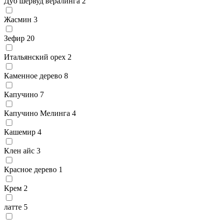
Дуб шервуд вералинга
2
Жасмин
3
Зефир
20
Итальянский орех
2
Каменное дерево
8
Капучино
7
Капучино Мелинга
4
Кашемир
4
Клен айс
3
Красное дерево
1
Крем
2
латте
5