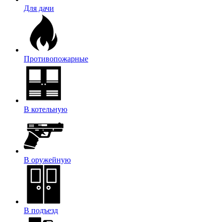
Для дачи
Противопожарные
В котельную
В оружейную
В подъезд