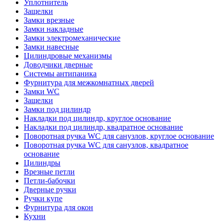
Уплотнитель
Защелки
Замки врезные
Замки накладные
Замки электромеханические
Замки навесные
Цилиндровые механизмы
Доводчики дверные
Системы антипаника
Фурнитура для межкомнатных дверей
Замки WC
Защелки
Замки под цилиндр
Накладки под цилиндр, круглое основание
Накладки под цилиндр, квадратное основание
Поворотная ручка WC для санузлов, круглое основание
Поворотная ручка WC для санузлов, квадратное
основание
Цилиндры
Врезные петли
Петли-бабочки
Дверные ручки
Ручки купе
Фурнитура для окон
Кухни