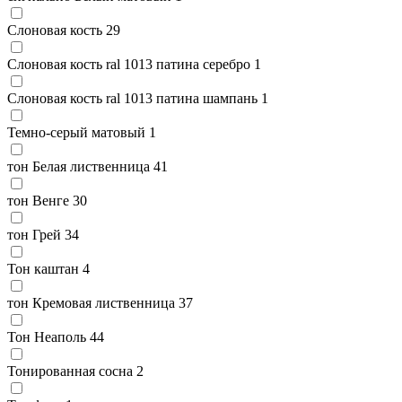
Слоновая кость
29
Слоновая кость ral 1013 патина серебро
1
Слоновая кость ral 1013 патина шампань
1
Темно-серый матовый
1
тон Белая лиственница
41
тон Венге
30
тон Грей
34
Тон каштан
4
тон Кремовая лиственница
37
Тон Неаполь
44
Тонированная сосна
2