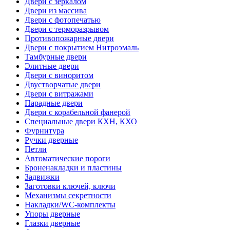
Двери с зеркалом
Двери из массива
Двери с фотопечатью
Двери с терморазрывом
Противопожарные двери
Двери с покрытием Нитроэмаль
Тамбурные двери
Элитные двери
Двери с виноритом
Двустворчатые двери
Двери с витражами
Парадные двери
Двери с корабельной фанерой
Специальные двери КХН, КХО
Фурнитура
Ручки дверные
Петли
Автоматические пороги
Броненакладки и пластины
Задвижки
Заготовки ключей, ключи
Механизмы секретности
Накладки/WC-комплекты
Упоры дверные
Глазки дверные