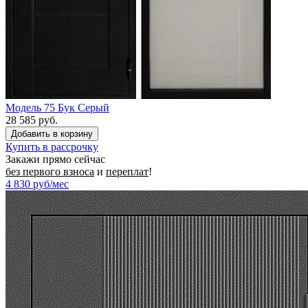
Модель 75 Бук Серый
28 585 руб.
Купить в рассрочку
Закажи прямо сейчас
без первого взноса
и
переплат
!
4 830
руб/мес