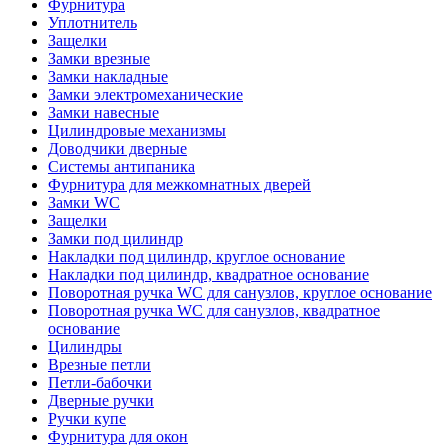
Фурнитура
Уплотнитель
Защелки
Замки врезные
Замки накладные
Замки электромеханические
Замки навесные
Цилиндровые механизмы
Доводчики дверные
Системы антипаника
Фурнитура для межкомнатных дверей
Замки WC
Защелки
Замки под цилиндр
Накладки под цилиндр, круглое основание
Накладки под цилиндр, квадратное основание
Поворотная ручка WC для санузлов, круглое основание
Поворотная ручка WC для санузлов, квадратное
основание
Цилиндры
Врезные петли
Петли-бабочки
Дверные ручки
Ручки купе
Фурнитура для окон