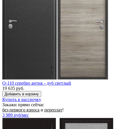
O-110 серебро антик - дуб светлый
19 635 руб.
Купить в рассрочку
Закажи прямо сейчас
без первого взноса
и
переплат
!
3 989
руб/мес