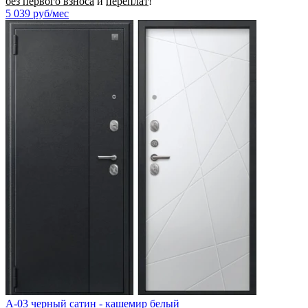
без первого взноса
и
переплат
!
5 039
руб/мес
A-03 черный сатин - кашемир белый