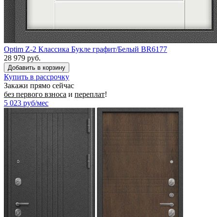
Optim Z-2 Классика Букле графит/Белый BR6177
28 979 руб.
Купить в рассрочку
Закажи прямо сейчас
без первого взноса
и
переплат
!
5 023
руб/мес