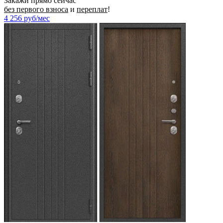
Закажи прямо сейчас
без первого взноса
и
переплат
!
4 256
руб/мес