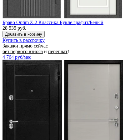
Браво Optim Z-2 Классика Букле графит/Белый
28 535 руб.
Купить в рассрочку
Закажи прямо сейчас
без первого взноса
и
переплат
!
4 764
руб/мес