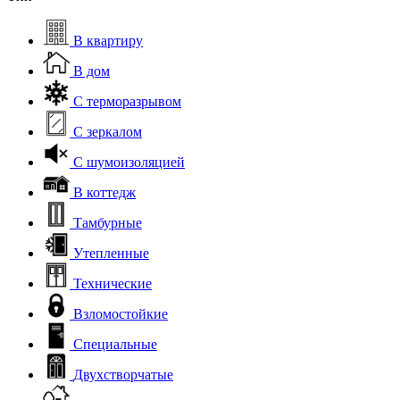
В квартиру
В дом
С терморазрывом
С зеркалом
С шумоизоляцией
В коттедж
Тамбурные
Утепленные
Технические
Взломостойкие
Специальные
Двухстворчатые