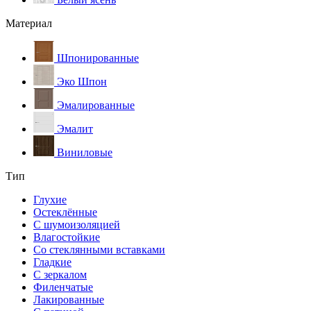
Материал
Шпонированные
Эко Шпон
Эмалированные
Эмалит
Виниловые
Тип
Глухие
Остеклённые
С шумоизоляцией
Влагостойкие
Со стеклянными вставками
Гладкие
С зеркалом
Филенчатые
Лакированные