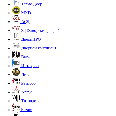
Термо Доор
MXD
АСД
ЗД (Заводские двери)
ДвериПРО
Дверной континент
Bravo
Интекрон
Дива
Ратибор
Аргус
Титандорс
Sezam