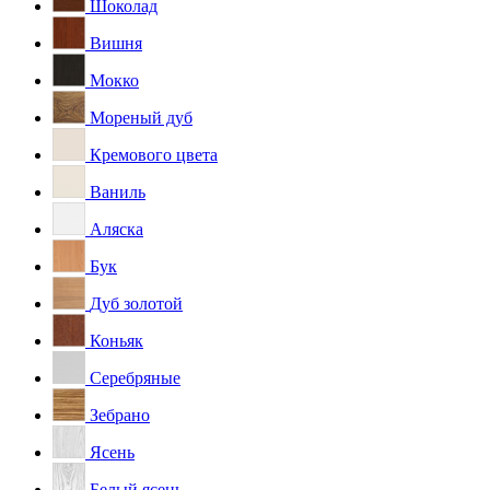
Шоколад
Вишня
Мокко
Мореный дуб
Кремового цвета
Ваниль
Аляска
Бук
Дуб золотой
Коньяк
Серебряные
Зебрано
Ясень
Белый ясень