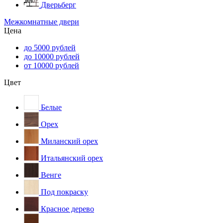
Дверьберг
Межкомнатные двери
Цена
до 5000 рублей
до 10000 рублей
от 10000 рублей
Цвет
Белые
Орех
Миланский орех
Итальянский орех
Венге
Под покраску
Красное дерево