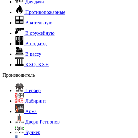
Для дачи
Противопожарные
В котельную
В оружейную
В подъезд
В кассу
КХО, КХН
Производитель
Цербер
Лабиринт
Арма
Двери Регионов
Бункер