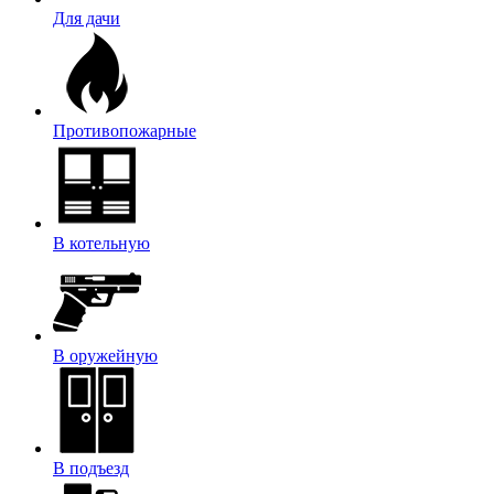
Для дачи
Противопожарные
В котельную
В оружейную
В подъезд