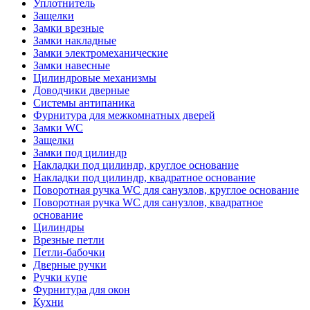
Уплотнитель
Защелки
Замки врезные
Замки накладные
Замки электромеханические
Замки навесные
Цилиндровые механизмы
Доводчики дверные
Системы антипаника
Фурнитура для межкомнатных дверей
Замки WC
Защелки
Замки под цилиндр
Накладки под цилиндр, круглое основание
Накладки под цилиндр, квадратное основание
Поворотная ручка WC для санузлов, круглое основание
Поворотная ручка WC для санузлов, квадратное
основание
Цилиндры
Врезные петли
Петли-бабочки
Дверные ручки
Ручки купе
Фурнитура для окон
Кухни