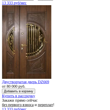
13 333
руб/мес
Двустворчатая дверь DZ669
от 80 000 руб.
Купить в рассрочку
Закажи прямо сейчас
без первого взноса
и
переплат
!
13 333
руб/мес