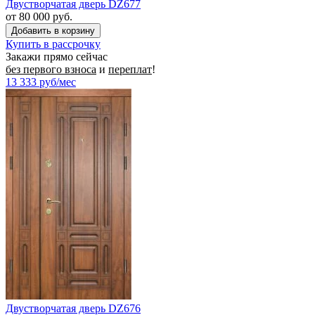
Двустворчатая дверь DZ677
от 80 000 руб.
Купить в рассрочку
Закажи прямо сейчас
без первого взноса
и
переплат
!
13 333
руб/мес
Двустворчатая дверь DZ676