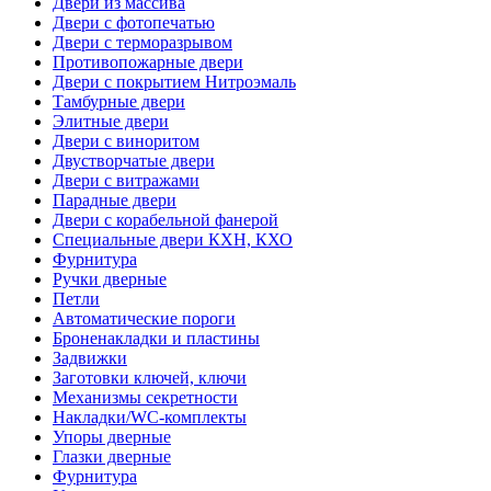
Двери из массива
Двери с фотопечатью
Двери с терморазрывом
Противопожарные двери
Двери с покрытием Нитроэмаль
Тамбурные двери
Элитные двери
Двери с виноритом
Двустворчатые двери
Двери с витражами
Парадные двери
Двери с корабельной фанерой
Специальные двери КХН, КХО
Фурнитура
Ручки дверные
Петли
Автоматические пороги
Броненакладки и пластины
Задвижки
Заготовки ключей, ключи
Механизмы секретности
Накладки/WC-комплекты
Упоры дверные
Глазки дверные
Фурнитура