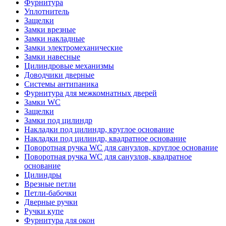
Фурнитура
Уплотнитель
Защелки
Замки врезные
Замки накладные
Замки электромеханические
Замки навесные
Цилиндровые механизмы
Доводчики дверные
Системы антипаника
Фурнитура для межкомнатных дверей
Замки WC
Защелки
Замки под цилиндр
Накладки под цилиндр, круглое основание
Накладки под цилиндр, квадратное основание
Поворотная ручка WC для санузлов, круглое основание
Поворотная ручка WC для санузлов, квадратное
основание
Цилиндры
Врезные петли
Петли-бабочки
Дверные ручки
Ручки купе
Фурнитура для окон