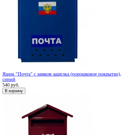
Ящик "Почта" с замком защелка (порошковое покрытие),
синий
540
руб.