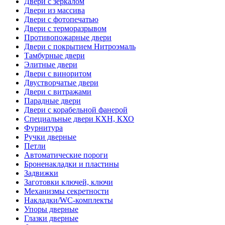
Двери с зеркалом
Двери из массива
Двери с фотопечатью
Двери с терморазрывом
Противопожарные двери
Двери с покрытием Нитроэмаль
Тамбурные двери
Элитные двери
Двери с виноритом
Двустворчатые двери
Двери с витражами
Парадные двери
Двери с корабельной фанерой
Специальные двери КХН, КХО
Фурнитура
Ручки дверные
Петли
Автоматические пороги
Броненакладки и пластины
Задвижки
Заготовки ключей, ключи
Механизмы секретности
Накладки/WC-комплекты
Упоры дверные
Глазки дверные