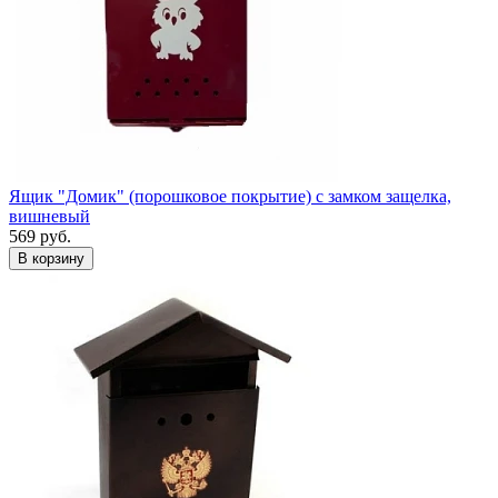
Ящик "Домик" (порошковое покрытие) с замком защелка,
вишневый
569
руб.