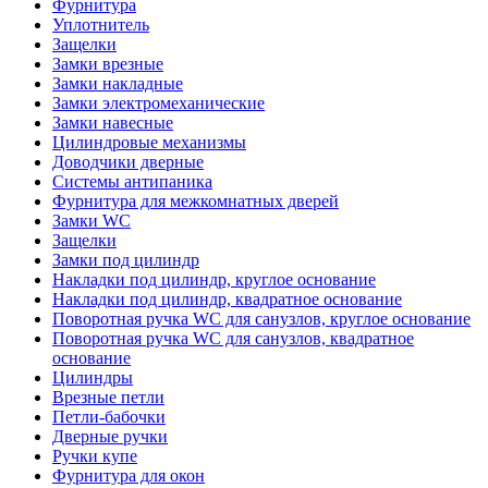
Фурнитура
Уплотнитель
Защелки
Замки врезные
Замки накладные
Замки электромеханические
Замки навесные
Цилиндровые механизмы
Доводчики дверные
Системы антипаника
Фурнитура для межкомнатных дверей
Замки WC
Защелки
Замки под цилиндр
Накладки под цилиндр, круглое основание
Накладки под цилиндр, квадратное основание
Поворотная ручка WC для санузлов, круглое основание
Поворотная ручка WC для санузлов, квадратное
основание
Цилиндры
Врезные петли
Петли-бабочки
Дверные ручки
Ручки купе
Фурнитура для окон