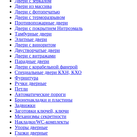
Двери с зеркалом
Двери из массива
Двери с фотопечатью
Двери с терморазрывом
Противопожарные двери
Двери с покрытием Нитроэмаль
Тамбурные двери
Элитные двери
Двери с виноритом
Двустворчатые двери
Двери с витражами
Парадные двери
Двери с корабельной фанерой
Специальные двери КХН, КХО
Фурнитура
Ручки дверные
Петли
Автоматические пороги
Броненакладки и пластины
Задвижки
Заготовки ключей, ключи
Механизмы секретности
Накладки/WC-комплекты
Упоры дверные
Глазки дверные