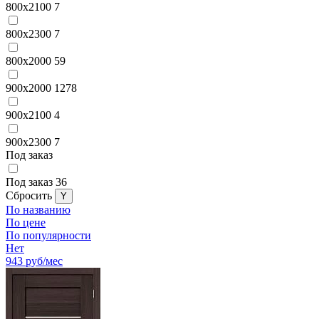
800x2100
7
800x2300
7
800х2000
59
900x2000
1278
900x2100
4
900x2300
7
Под заказ
Под заказ
36
Cбросить
По названию
По цене
По популярности
Нет
943
руб/мес