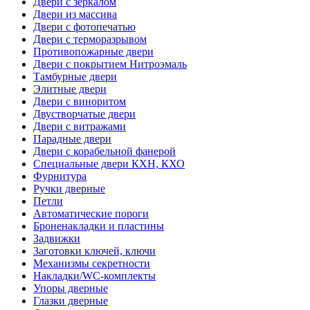
Двери с зеркалом
Двери из массива
Двери с фотопечатью
Двери с терморазрывом
Противопожарные двери
Двери с покрытием Нитроэмаль
Тамбурные двери
Элитные двери
Двери с виноритом
Двустворчатые двери
Двери с витражами
Парадные двери
Двери с корабельной фанерой
Специальные двери КХН, КХО
Фурнитура
Ручки дверные
Петли
Автоматические пороги
Броненакладки и пластины
Задвижки
Заготовки ключей, ключи
Механизмы секретности
Накладки/WC-комплекты
Упоры дверные
Глазки дверные