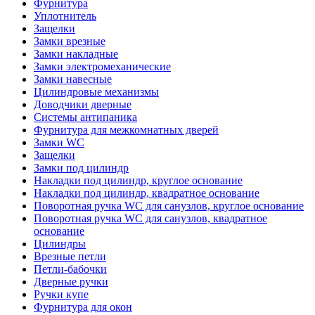
Фурнитура
Уплотнитель
Защелки
Замки врезные
Замки накладные
Замки электромеханические
Замки навесные
Цилиндровые механизмы
Доводчики дверные
Системы антипаника
Фурнитура для межкомнатных дверей
Замки WC
Защелки
Замки под цилиндр
Накладки под цилиндр, круглое основание
Накладки под цилиндр, квадратное основание
Поворотная ручка WC для санузлов, круглое основание
Поворотная ручка WC для санузлов, квадратное
основание
Цилиндры
Врезные петли
Петли-бабочки
Дверные ручки
Ручки купе
Фурнитура для окон