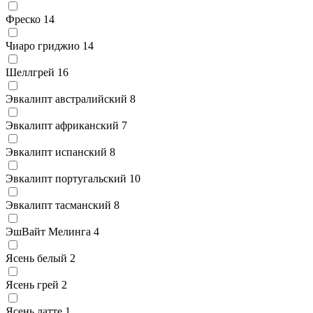
Фреско
14
Чиаро гриджио
14
Шеллгрей
16
Эвкалипт австралийский
8
Эвкалипт африканский
7
Эвкалипт испанский
8
Эвкалипт португальский
10
Эвкалипт тасманский
8
ЭшВайт Мелинга
4
Ясень белый
2
Ясень грей
2
Ясень латте
1