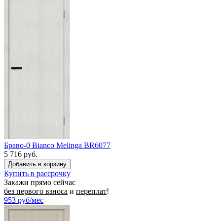
Браво-0 Bianco Melinga BR6077
5 716 руб.
Купить в рассрочку
Закажи прямо сейчас
без первого взноса
и
переплат
!
953
руб/мес