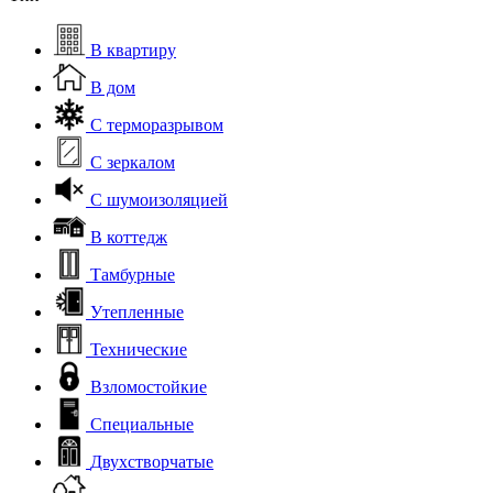
В квартиру
В дом
С терморазрывом
С зеркалом
С шумоизоляцией
В коттедж
Тамбурные
Утепленные
Технические
Взломостойкие
Специальные
Двухстворчатые